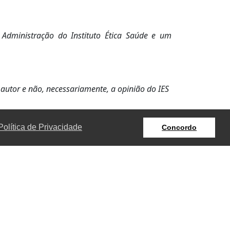
dministração do Instituto Ética Saúde e um
 autor e não, necessariamente, a opinião do IES
Política de Privacidade
Concordo
Próxima Notícia
Nossos Contatos
+55 (11) 95108-0012