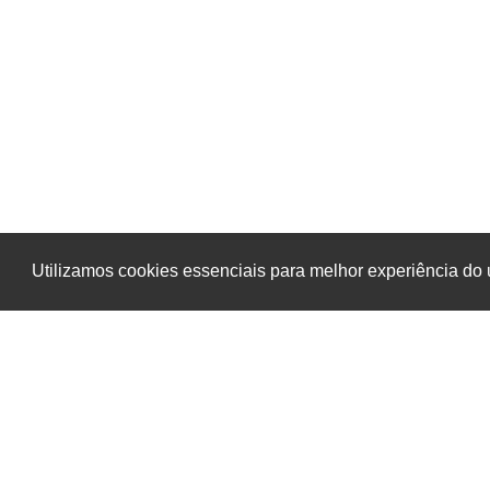
Notícia Anterior
Utilizamos cookies essenciais para melhor experiência do
O qu
Newsletter Ética
Saúde
Di