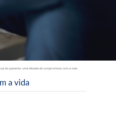
nça do paciente: uma década de compromisso com a vida
m a vida