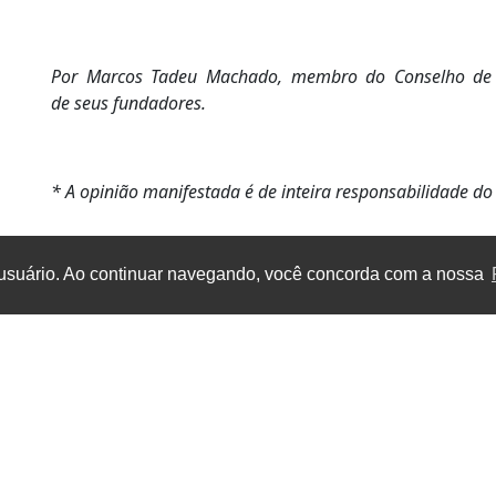
Por Marcos Tadeu Machado, membro do Conselho de A
de seus fundadores.
* A opinião manifestada é de inteira responsabilidade do
 usuário. Ao continuar navegando, você concorda com a nossa
e fazemos
Benefícios
retrizes e Normas
Programa QualIES