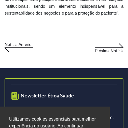
institucionais, sendo um elemento indispensável para a
sustentabilidade dos negócios e para a proteção do paciente”.
Notícia Anterior
Próxima Notícia
Newsletter Ética Saúde
Cadastre-se na nossa newsletter e fique por
dentro do que acontece no mundo Ética Saúde.
Utilizamos cookies essenciais para melhor
experiência do usuário. Ao continuar