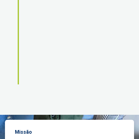
Participação em Seminário no Vaticano e entrega
do Marco de Consenso ao
Papa Francisco
.
Novas
parcerias e acordos
(ALESP, PUC/SP,
CGU).
Lançamento do
Relatório de Maturidade em
Integridade
e
Radar da Ética
.
Seminário e comissão sobre
LGPD, Ética e IA na
Saúde
.
Missão