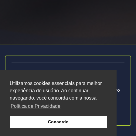
Newsletter Ética Saúde
Utilizamos cookies essenciais para melhor
Cadastre-se na nossa newsletter e fique por dentro
experiência do usuário. Ao continuar
do que acontece no mundo Ética Saúde.
navegando, você concorda com a nossa
Política de Privacidade
Cadastrar-se
Concordo