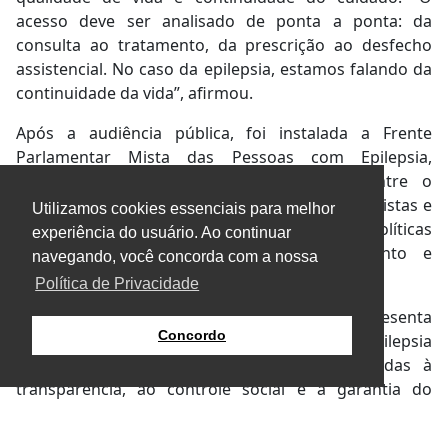
acesso deve ser analisado de ponta a ponta: da
consulta ao tratamento, da prescrição ao desfecho
assistencial. No caso da epilepsia, estamos falando da
continuidade da vida”, afirmou.
Após a audiência pública, foi instalada a Frente
Parlamentar Mista das Pessoas com Epilepsia,
iniciativa que busca ampliar o diálogo entre o
Congresso Nacional, gestores públicos, especialistas e
Utilizamos cookies essenciais para melhor
entidades representativas para fortalecer políticas
experiência do usuário. Ao continuar
públicas voltadas ao diagnóstico, tratamento e
navegando, você concorda com a nossa
acompanhamento dos pacientes.
Política de Privacidade
Para os participantes, a criação da frente representa
Concordo
mais um passo para ampliar a visibilidade da epilepsia
na agenda pública e fortalecer ações voltadas à
transparência, ao controle social e à garantia do
acesso contínuo aos tratamentos em todo o país.