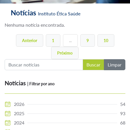
Notícias
Instituto Ética Saúde
Nenhuma notícia encontrada.
Notícias Instituto Ética
Anterior
1
...
9
10
Saúde
Próximo
Buscar
Limpar
Home
Notícias Instituto Ética Saúde
Notícias
| Filtrar por ano
2026
54
2025
93
2024
68