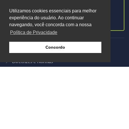
do que acontece no mundo Ética Saúde.
Utilizamos cookies essenciais para melhor
experiência do usuário. Ao continuar
Cadastrar-se
navegando, você concorda com a nossa
Política de Privacidade
O que fazemos
Concordo
Diretrizes e Normas
Acordos de Cooperação
Grupos de Trabalho
Canal de Denúncias
Radar Ética Saúde
Núcleo Técnico de Ética e Integridade