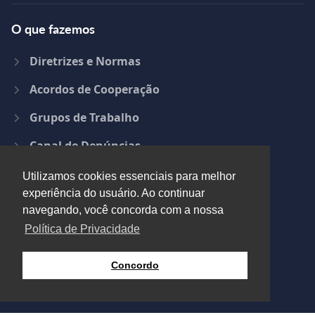
O que fazemos
Diretrizes e Normas
Acordos de Cooperação
Grupos de Trabalho
Canal de Denúncias
Radar Ética Saúde
Utilizamos cookies essenciais para melhor
experiência do usuário. Ao continuar
Núcleo Técnico de Ética e Integridade
navegando, você concorda com a nossa
Campanha Ética não é Moda, Ética é Saúde
Política de Privacidade
Marco de Consenso Brasileiro
Concordo
Código de Ética e Conduta