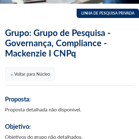
LINHA DE PESQUISA PRIVADA
Grupo: Grupo de Pesquisa -
Grupo de Pesquisa -
Governança, Compliance -
Governança, Compliance -
Mackenzie I CNPq
Mackenzie I CNPq
Voltar para Núcleo
Home
Grupo de Pesquisa - Governança, Compliance - Mackenzie I CNPq
Proposta:
Proposta detalhada não disponível.
Objetivo:
Objetivos do grupo não detalhados.